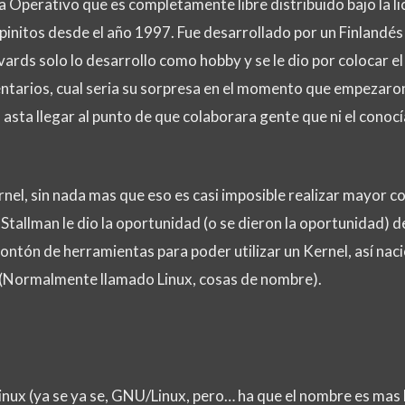
a Operativo que es completamente libre distribuido bajo la li
 pinitos desde el año 1997. Fue desarrollado por un Finlandé
rvards solo lo desarrollo como hobby y se le dio por colocar e
ntarios, cual seria su sorpresa en el momento que empezaro
 asta llegar al punto de que colaborara gente que ni el conocí
rnel, sin nada mas que eso es casi imposible realizar mayor co
 Stallman le dio la oportunidad (o se dieron la oportunidad) d
ontón de herramientas para poder utilizar un Kernel, así naci
(Normalmente llamado Linux, cosas de nombre).
Linux (ya se ya se, GNU/Linux, pero… ha que el nombre es mas