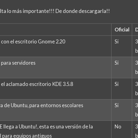
alta lo más importante!!! De donde descargarla!!
Oficial
D
l con el escritorio Gnome 2.20
Si
3
b
l para servidores
Si
3
b
el aclamado escritorio KDE 3.5.8
Si
3
b
a de Ubuntu, para entornos escolares
Si
3
b
E llega a Ubuntu!, esta es una versión de la
No
3
l para equipos antiguos
b