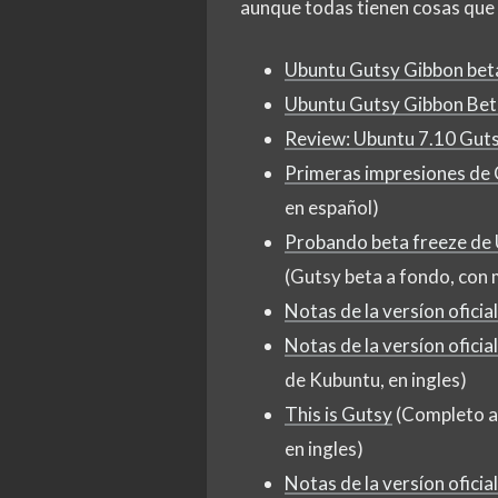
aunque todas tienen cosas que 
Ubuntu Gutsy Gibbon bet
Ubuntu Gutsy Gibbon Bet
Review: Ubuntu 7.10 Guts
Primeras impresiones de
en español)
Probando beta freeze de U
(Gutsy beta a fondo, con 
Notas de la versíon ofici
Notas de la versíon ofici
de Kubuntu, en ingles)
This is Gutsy
(Completo an
en ingles)
Notas de la versíon ofic