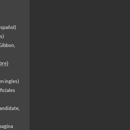
español)
s)
Gibbon,
bre)
en ingles)
ficiales
andidate,
pagina