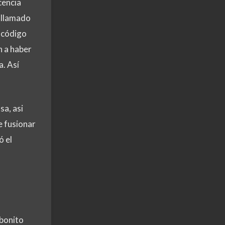
cencia
s llamado
l código
n a haber
a. Así
sa, asi
e fusionar
ó el
 bonito