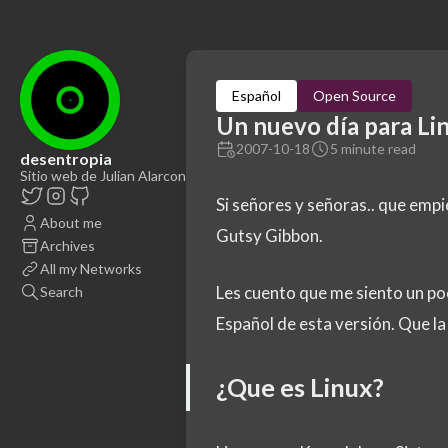
Español
Open Source
Un nuevo día para Li
2007-10-18
5 minute read
desentropia
Sitio web de Julian Alarcon
Si señores y señoras.. que empi
About me
Gutsy Gibbon.
Archives
All my Networks
Les cuento que me siento un po
Search
Español de esta versión. Que la
¿Que es Linux?