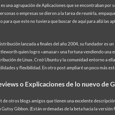
ux es una agrupación de Aplicaciones que se encontraban por
personas o empresas se dieron a la tarea de reunirla, empaqu
io para que este no tuviera que buscar de aquí para allá las ap
stribución lanzada a finales del año 2004, su fundador es un
tleworth quien logro «amasar» una fortuna vendiendo una e
istribución de Linux. Creó Ubuntu y la comunidad entorno a el
ilidades y flexibilidad. En otro post ampliaré un poco más es
eviews o Explicaciones de lo nuevo de 
t de otros blogs amigos que tienen una excelente descripción
Gutsy Gibbon. (Están ordenadas de la beta hacia la versión f