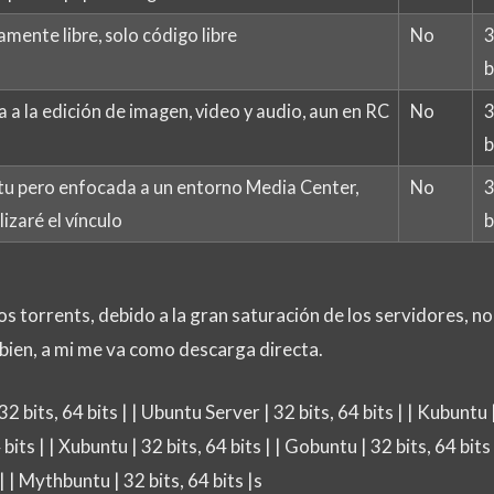
ente libre, solo código libre
No
3
b
a la edición de imagen, video y audio, aun en RC
No
3
b
tu pero enfocada a un entorno Media Center,
No
3
izaré el vínculo
b
 torrents, debido a la gran saturación de los servidores, no
bien, a mi me va como descarga directa.
2 bits, 64 bits | | Ubuntu Server | 32 bits, 64 bits | | Kubuntu |
bits | | Xubuntu | 32 bits, 64 bits | | Gobuntu | 32 bits, 64 bits 
| | Mythbuntu | 32 bits, 64 bits |s