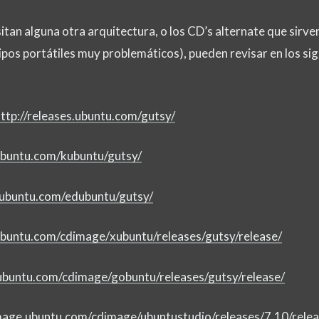
sitan alguna otra arquitectura, o los CD’s alternate que sirve
uipos portátiles muy problemáticos), pueden revisar en los si
ttp://releases.ubuntu.com/gutsy/
.ubuntu.com/kubuntu/gutsy/
s.ubuntu.com/edubuntu/gutsy/
ubuntu.com/cdimage/xubuntu/releases/gutsy/release/
ubuntu.com/cdimage/gobuntu/releases/gutsy/release/
image.ubuntu.com/cdimage/ubuntustudio/releases/7.10/relea