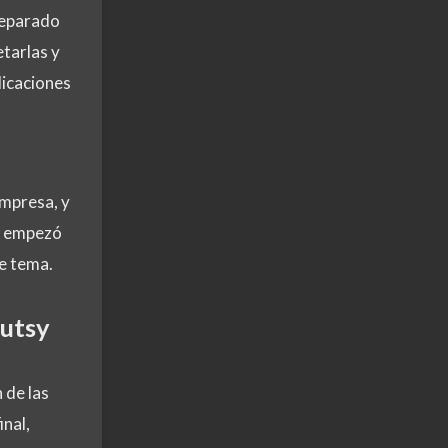
 separado
etarlas y
licaciones
mpresa, y
la empezó
te tema.
Gutsy
 de las
inal,