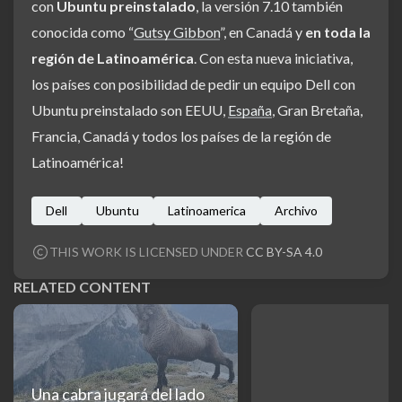
con
Ubuntu preinstalado
, la versión 7.10 también
conocida como “
Gutsy Gibbon
”, en Canadá y
en toda la
región de Latinoamérica
. Con esta nueva iniciativa,
los países con posibilidad de pedir un equipo Dell con
Ubuntu preinstalado son EEUU,
España
, Gran Bretaña,
Francia, Canadá y todos los países de la región de
Latinoamérica!
Dell
Ubuntu
Latinoamerica
Archivo
THIS WORK IS LICENSED UNDER
CC BY-SA 4.0
RELATED CONTENT
Una cabra jugará del lado